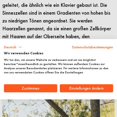
geleitet, die ähnlich wie ein Klavier gebaut ist. Die
Sinneszellen sind in einem Gradienten von hohen bis
zu niedrigen Tönen angeordnet. Sie werden
Haarzellen genannt, da sie einen großen Zellkörper
mit Haaren auf der Oberseite haben, den
sogenannten Stereozilien. Kommt ein Geräusch an,
Deutsch
Datenschutzbestimmungen
werden die Stereozilien durch die Vibration gebogen,
Wir verwenden Cookies
wodurch wiederum auf den Stereozilien Ionenkanäle
Wir tun das, um unsere Website zu verbessern und um sie möglichst
benutzer*innenfreundlich zu gestalten. Wir können außerdem Cookies zur
geöffnet werden. Nervenbahnen leiten die
Analyse unserer Besucherdaten platzieren. Für weitere Informationen zu den
von uns verwendeten Cookies öffnen Sie die Einstellungen.
Informationen dann an das Gehirn weiter. Wir wollten
daher herausfinden, wie dieser Mechanismus mit der
Zustimmen
Einstellungen ändern
Taubheit zusammenhängt
.