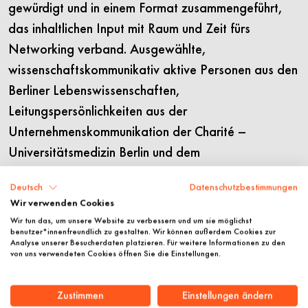
gewürdigt und in einem Format zusammengeführt,
das inhaltlichen Input mit Raum und Zeit fürs
Networking verband. Ausgewählte,
wissenschaftskommunikativ aktive Personen aus den
Berliner Lebenswissenschaften,
Leitungspersönlichkeiten aus der
Unternehmenskommunikation der Charité –
Universitätsmedizin Berlin und dem
Medizinhistorischen Museum der Charité ergänzten
Deutsch
Datenschutzbestimmungen
die Runde der Teilnehmenden.
Wir verwenden Cookies
Wir tun das, um unsere Website zu verbessern und um sie möglichst
Der Abend begann mit einer von Dr. Nina Schmidt
benutzer*innenfreundlich zu gestalten. Wir können außerdem Cookies zur
moderierten Diskussion. Für das Gespräch in
Analyse unserer Besucherdaten platzieren. Für weitere Informationen zu den
von uns verwendeten Cookies öffnen Sie die Einstellungen.
vertraulicher Atmosphäre (Chatham House Rule)
unter der Überschrift
When science meets media
:
Zustimmen
Einstellungen ändern