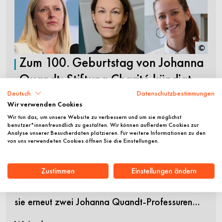
©
Zum 100. Geburtstag von Johanna
Quandt: Stiftung Charité kündigt
neue Ausschreibung von Johanna
Deutsch
Datenschutzbestimmungen
Wir verwenden Cookies
Quandt-Professuren an
Wir tun das, um unsere Website zu verbessern und um sie möglichst
benutzer*innenfreundlich zu gestalten. Wir können außerdem Cookies zur
Analyse unserer Besucherdaten platzieren. Für weitere Informationen zu den
Zum 100. Geburtstag ihrer Stifterin Johanna
von uns verwendeten Cookies öffnen Sie die Einstellungen.
Quandt setzt die Stiftung Charité ihr
Engagement für die Förderung exzellenter
Zustimmen
Einstellungen ändern
Wissenschaftlerinnen fort: Im Herbst 2026 wird
sie erneut zwei Johanna Quandt-Professuren…