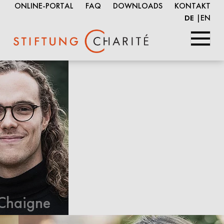
ONLINE-PORTAL
FAQ
DOWNLOADS
KONTAKT
EN
DE
Springe
zum
Inhalt
ne
Severin Daum