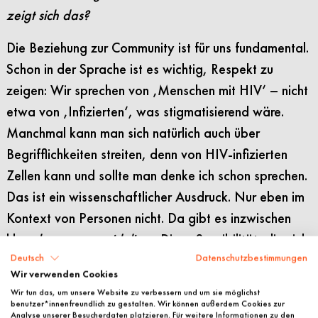
zeigt sich das?
Die Beziehung zur Community ist für uns fundamental.
Schon in der Sprache ist es wichtig, Respekt zu
zeigen: Wir sprechen von ‚Menschen mit HIV‘ – nicht
etwa von ‚Infizierten‘, was stigmatisierend wäre.
Manchmal kann man sich natürlich auch über
Begrifflichkeiten streiten, denn von HIV-infizierten
Zellen kann und sollte man denke ich schon sprechen.
Das ist ein wissenschaftlicher Ausdruck. Nur eben im
Kontext von Personen nicht. Da gibt es inzwischen
klare
language guidelines
. Diese Sensibilität, die sich
da sprachlich abbildet, ist historisch gewachsen –
Deutsch
Datenschutzbestimmungen
Wir verwenden Cookies
entstanden aus der absoluten Aussichtslosigkeit der
Wir tun das, um unsere Website zu verbessern und um sie möglichst
1980er und 90er Jahre, als zudem Wissenschaft
benutzer*innenfreundlich zu gestalten. Wir können außerdem Cookies zur
Analyse unserer Besucherdaten platzieren. Für weitere Informationen zu den