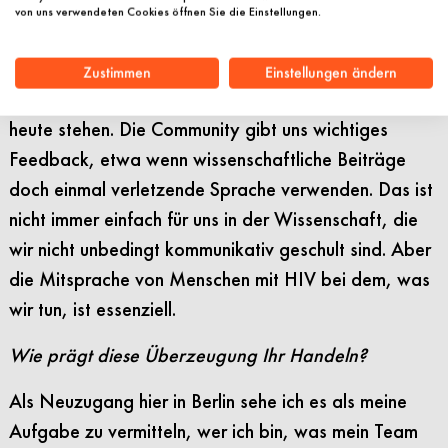
hauptsächlich über die Köpfe der Betroffenen hinweg
von uns verwendeten Cookies öffnen Sie die Einstellungen.
betrieben wurde und das gesellschaftliche Stigma
immens war. Das war ein langer, steiniger Weg für
Zustimmen
Einstellungen ändern
Menschen mit HIV bis zu dem Punkt, an dem wir
heute stehen. Die Community gibt uns wichtiges
Feedback, etwa wenn wissenschaftliche Beiträge
doch einmal verletzende Sprache verwenden. Das ist
nicht immer einfach für uns in der Wissenschaft, die
wir nicht unbedingt kommunikativ geschult sind. Aber
die Mitsprache von Menschen mit HIV bei dem, was
wir tun, ist essenziell.
Wie prägt diese Überzeugung Ihr Handeln?
Als Neuzugang hier in Berlin sehe ich es als meine
Aufgabe zu vermitteln, wer ich bin, was mein Team