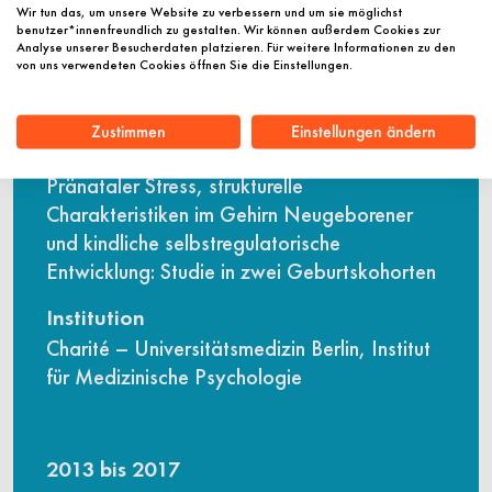
Förderzeitraum
Wir tun das, um unsere Website zu verbessern und um sie möglichst
2018 bis 2019
benutzer*innenfreundlich zu gestalten. Wir können außerdem Cookies zur
Analyse unserer Besucherdaten platzieren. Für weitere Informationen zu den
von uns verwendeten Cookies öffnen Sie die Einstellungen.
Fachgebiet
Psychiatrie, Psychologie
Zustimmen
Einstellungen ändern
Vorhaben
Pränataler Stress, strukturelle
Charakteristiken im Gehirn Neugeborener
und kindliche selbstregulatorische
Entwicklung: Studie in zwei Geburtskohorten
Institution
Charité – Universitätsmedizin Berlin, Institut
für Medizinische Psychologie
2013 bis 2017