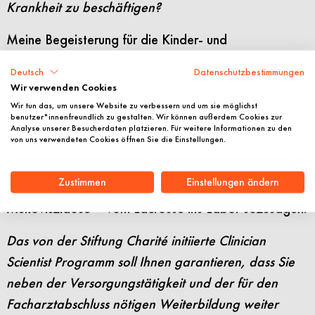
Krankheit zu beschäftigen?
Meine Begeisterung für die Kinder- und
Jugendheilkunde war bereits im Studium vorhanden.
Deutsch
Datenschutzbestimmungen
Der Zufall wollte es, dass mich der Sport zur
Wir verwenden Cookies
Mukoviszidose-Forschung geführt hat. Ich spielte
Wir tun das, um unsere Website zu verbessern und um sie möglichst
benutzer*innenfreundlich zu gestalten. Wir können außerdem Cookies zur
Lacrosse und in unserem Team waren Kollegen, die
Analyse unserer Besucherdaten platzieren. Für weitere Informationen zu den
von uns verwendeten Cookies öffnen Sie die Einstellungen.
im Labor von Professor Mall arbeiteten. Sie suchten
noch Mitarbeiter für ein Mukoviszidose-Projekt und
Zustimmen
Einstellungen ändern
so kam ich zum Thema meiner Doktorarbeit und zur
Mukoviszidose – vom Lacrosse ins Labor sozusagen.
Das von der Stiftung Charité initiierte Clinician
Scientist Programm soll Ihnen garantieren, dass Sie
neben der Versorgungstätigkeit und der für den
Facharztabschluss nötigen Weiterbildung weiter