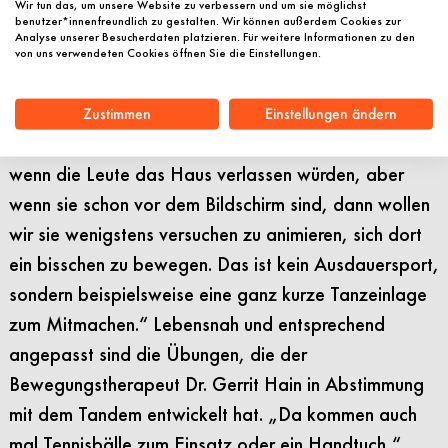
Wir tun das, um unsere Website zu verbessern und um sie möglichst
folgt eine Übung. Diese Verquickung von inhaltlichem
benutzer*innenfreundlich zu gestalten. Wir können außerdem Cookies zur
Analyse unserer Besucherdaten platzieren. Für weitere Informationen zu den
Input mit der Anregung, sich kurz zu bewegen, ist
von uns verwendeten Cookies öffnen Sie die Einstellungen.
uns, glaube ich, recht gut gelungen.“ Üsük betont,
wie niedrigschwellig das entwickelte
Zustimmen
Einstellungen ändern
Bewegungsangebot ist: „Natürlich wäre es schön,
wenn die Leute das Haus verlassen würden, aber
wenn sie schon vor dem Bildschirm sind, dann wollen
wir sie wenigstens versuchen zu animieren, sich dort
ein bisschen zu bewegen. Das ist kein Ausdauersport,
sondern beispielsweise eine ganz kurze Tanzeinlage
zum Mitmachen.“ Lebensnah und entsprechend
angepasst sind die Übungen, die der
Bewegungstherapeut Dr. Gerrit Hain in Abstimmung
mit dem Tandem entwickelt hat. „Da kommen auch
mal Tennisbälle zum Einsatz oder ein Handtuch,“