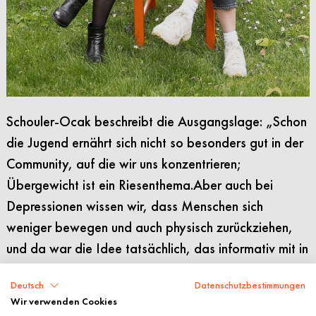
Schouler-Ocak beschreibt die Au
sgangslage: „Schon
die Jugend ernährt sich nicht so besonders gut in der
Community, auf die wir uns konzentrieren;
Übergewicht ist ein Riesenthema.Aber auch bei
Depressionen wissen wir, dass Menschen sich
weniger bewegen und auch physisch zurückziehen,
und da war die Idee tatsächlich, das informativ mit in
unsere Videos einzubinden. Wir sagen jedes Mal,
Deutsch
Datenschutzbestimmungen
nach jedem Info-Clip: ‚Bewegen ist gut, da passiert
Wir verwenden Cookies
etwas im Körper. Bitte machen Sie mit!‘ Und dann