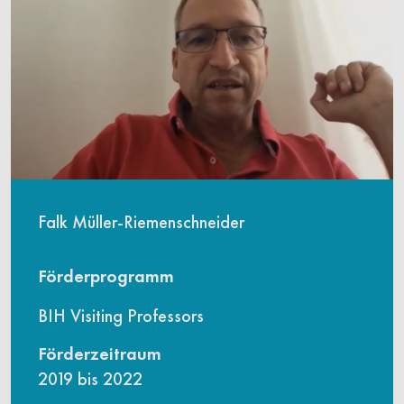
Falk Müller-Riemenschneider
Förderprogramm
BIH Visiting Professors
Förderzeitraum
2019 bis 2022