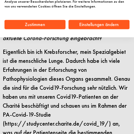
Analyse unserer Besucherdaten platzieren. Für weitere Informationen zu den
Pandemie bei mir zu einer akuten inhaltlichen
von uns verwendeten Cookies öffnen Sie die Einstellungen.
Verschiebung hin zur Beschäftigung mit SARS-CoV-2.
Zustimmen
Einstellungen ändern
Das ist interessant. Wo genau haben Sie sich in die
aktuelle Corona-Forschung eingebracht?
Eigentlich bin ich Krebsforscher, mein Spezialgebiet
ist die menschliche Lunge. Dadurch habe ich viele
Erfahrungen in der Erforschung von
Pathophysiologien dieses Organs gesammelt. Genau
die sind für die Covid19-Forschung sehr nützlich. Wir
haben uns mit unseren Covid19-Patienten an der
Charité beschäftigt und schauen uns im Rahmen der
PA-Covid-19-Studie
(https://studycenter.charite.de/covid_19/) an,
was auf der Patientenseite die bestimmenden