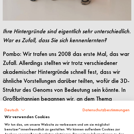
Ihre Hintergründe sind eigentlich sehr unterschiedlich.
War es Zufall, dass Sie sich kennenlernten?
Pombo: Wir trafen uns 2008 das erste Mal, das war
Zufall. Allerdings stellten wir trotz verschiedener
akademischer Hintergründe schnell fest, dass wir
ähnliche Vorstellungen darüber teilten, wofür die 3D-
Struktur des Genoms von Bedeutung sein könnte. In
Großbritannien begannen wir, an dem Thema
zusammenzuarbeiten. In Berlin lernte ich später
Deutsch
Datenschutzbestimmungen
Stefan Mundlos und andere Kollegen kennen, die
Wir verwenden Cookies
meine Forschung enorm bereichert haben. In London
Wir tun das, um unsere Website zu verbessern und um sie möglichst
benutzer*innenfreundlich zu gestalten. Wir können außerdem Cookies zur
Analyse unserer Besucherdaten platzieren. Für weitere Informationen zu den