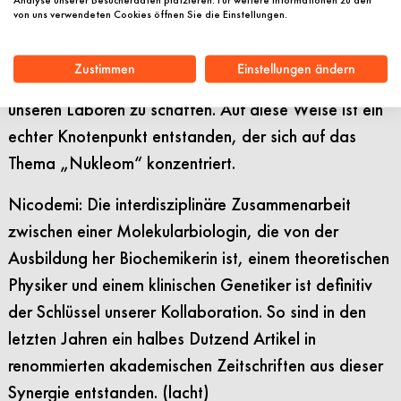
hatte ich keine direkten Synergien mit klinischen
von uns verwendeten Cookies öffnen Sie die Einstellungen.
Genetikern. Das Einstein BIH Visiting Fellows-
Programm der Stiftung Charité war eine großartige
Zustimmen
Einstellungen ändern
Möglichkeit, eine nähere Verbindung zwischen
unseren Laboren zu schaffen. Auf diese Weise ist ein
echter Knotenpunkt entstanden, der sich auf das
Thema „Nukleom“ konzentriert.
Nicodemi: Die interdisziplinäre Zusammenarbeit
zwischen einer Molekularbiologin, die von der
Ausbildung her Biochemikerin ist, einem theoretischen
Physiker und einem klinischen Genetiker ist definitiv
der Schlüssel unserer Kollaboration. So sind in den
letzten Jahren ein halbes Dutzend Artikel in
renommierten akademischen Zeitschriften aus dieser
Synergie entstanden. (lacht)