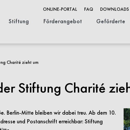
ONLINE-PORTAL
FAQ
DOWNLOADS
Stiftung
Förderangebot
Geförderte
Organisation
Stifterin & Geschichte
Stellenausschreibungen
Innovationsförderung
Wissenschaftsförderung
Open Life Science
FACES-Portra
tung Charité zieht um
der Stiftung Charité zie
e. Berlin-Mitte bleiben wir dabei treu. Ab dem 10.
dresse und Postanschrift erreichbar: Stiftung