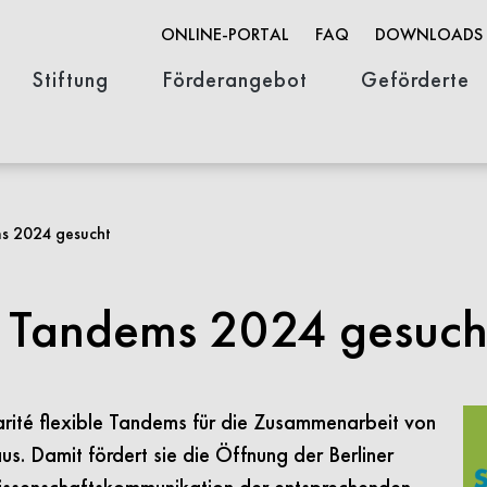
ONLINE-PORTAL
FAQ
DOWNLOADS
Stiftung
Förderangebot
Geförderte
Organisation
Stifterin & Geschichte
Stellenausschreibungen
Innovationsförderung
Wissenschaftsförderung
Open Life Science
FACES-Portra
s 2024 gesucht
a Tandems 2024 gesuch
arité flexible Tandems für die Zusammenarbeit von
. Damit fördert sie die Öffnung der Berliner