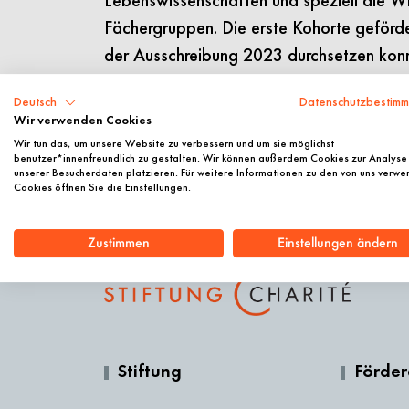
Lebenswissenschaften und speziell die 
Fächergruppen. Die erste Kohorte geförder
der Ausschreibung 2023 durchsetzen konnt
Weitere Informationen
Deutsch
Datenschutzbestim
Wir verwenden Cookies
Wir tun das, um unsere Website zu verbessern und um sie möglichst
benutzer*innenfreundlich zu gestalten. Wir können außerdem Cookies zur Analyse
unserer Besucherdaten platzieren. Für weitere Informationen zu den von uns verw
Cookies öffnen Sie die Einstellungen.
Zustimmen
Einstellungen ändern
Stiftung
Förde