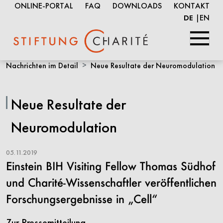
ONLINE-PORTAL
FAQ
DOWNLOADS
KONTAKT
EN
DE
Springe
Nachrichten im Detail
Neue Resultate der Neuromodulation
zum
Inhalt
Neue Resultate der
Neuromodulation
05.11.2019
Einstein BIH Visiting Fellow Thomas Südhof
und Charité-Wissenschaftler veröffentlichen
Forschungsergebnisse in „Cell“
Zur Pressemitteilung