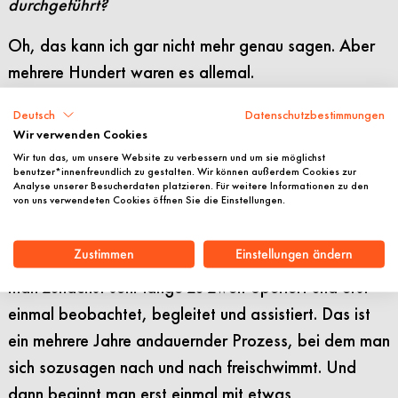
durchgeführt?
Oh, das kann ich gar nicht mehr genau sagen. Aber
mehrere Hundert waren es allemal.
Können Sie sich noch an den Moment erinnern, als
Deutsch
Datenschutzbestimmungen
Sie das erste Mal alleine operieren durften?
Wir verwenden Cookies
Wir tun das, um unsere Website zu verbessern und um sie möglichst
benutzer*innenfreundlich zu gestalten. Wir können außerdem Cookies zur
Das ist tatsächlich ein fließender Übergang. Alleine
Analyse unserer Besucherdaten platzieren. Für weitere Informationen zu den
von uns verwendeten Cookies öffnen Sie die Einstellungen.
operieren darf man erst relativ spät in der
Ausbildung, da bei Eingriffen am Gehirn natürlich
Zustimmen
Einstellungen ändern
keine Fehler passieren dürfen. Das bedeutet, dass
man zunächst sehr lange zu zweit operiert und erst
einmal beobachtet, begleitet und assistiert. Das ist
ein mehrere Jahre andauernder Prozess, bei dem man
sich sozusagen nach und nach freischwimmt. Und
dann beginnt man erst einmal mit etwas