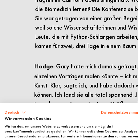
die Biomedizin lernen? Die Konferenz selbs
Sie war getragen von einer großen Bege
weil solche Wissenschaftlerinnen und Wiss
Leute, die mit Python-Schlangen arbeiten,
kamen für zwei, drei Tage in einem Rau
Gary hatte mich damals gefragt, 
Hodge:
einzelnen Vorträgen malen könnte – ich 
Kunst. Klar, sagte ich, und habe dadurch 
können. Ich fand sie alle total spannend. 
Irgendwann müssen wir etwas Größeres d
die Stiftung Charité ihr science x media
Deutsch
Datenschutzbestim
Wir verwenden Cookies
ankündigte, war das die Gelegenheit! Fü
Wir tun das, um unsere Website zu verbessern und um sie möglichst
das ein sehr ungewöhnliches Projekt gewe
benutzer*innenfreundlich zu gestalten. Wir können außerdem Cookies zur Analyse
unserer Besucherdaten platzieren. Für weitere Informationen zu den von uns verw