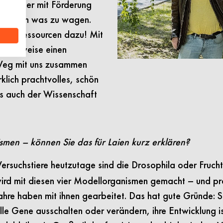
eit. Aber mit Förderung
 bisschen was zu wagen.
igen Ressourcen dazu!
Mit
licherweise einen
Weg mit uns zusammen
rklich prachtvolles, schön
ls auch der Wissenschaft
men – können Sie das für Laien kurz erklären?
ersuchstiere heutzutage sind die Drosophila oder Fruch
ird mit diesen vier Modellorganismen gemacht – und pra
Jahre haben mit ihnen gearbeitet. Das hat gute Gründe: S
le Gene ausschalten oder verändern, ihre Entwicklung is