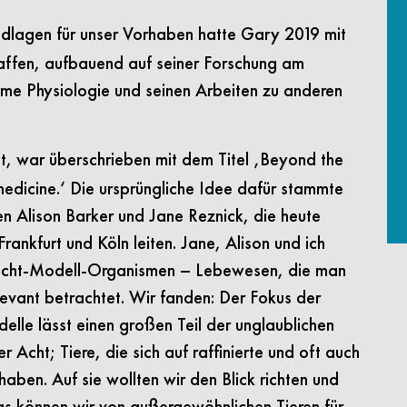
undlagen für unser Vorhaben hatte Gary 2019 mit
haffen, aufbauend auf seiner Forschung am
eme Physiologie und seinen Arbeiten zu anderen
st, war überschrieben mit dem Titel ‚Beyond the
edicine.‘ Die ursprüngliche Idee dafür stammte
 Alison Barker und Jane Reznick, die heute
rankfurt und Köln leiten. Jane, Alison und ich
 Nicht-Modell-Organismen – Lebewesen, die man
levant betrachtet. Wir fanden: Der Fokus der
lle lässt einen großen Teil der unglaublichen
 Acht; Tiere, die sich auf raffinierte und oft auch
ben. Auf sie wollten wir den Blick richten und
as können wir von außergewöhnlichen Tieren für