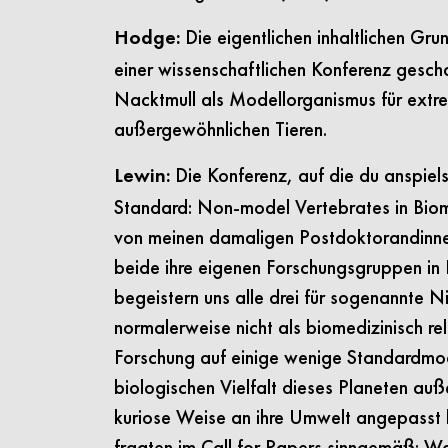
Die eigentlichen inhaltlichen Gr
Hodge:
einer wissenschaftlichen Konferenz gesc
Nacktmull als Modellorganismus für extr
außergewöhnlichen Tieren.
Die Konferenz, auf die du anspiel
Lewin:
Standard: Non-model Vertebrates in Biom
von meinen damaligen Postdoktorandinnen
beide ihre eigenen Forschungsgruppen in F
begeistern uns alle drei für sogenannte
normalerweise nicht als biomedizinisch re
Forschung auf einige wenige Standardmode
biologischen Vielfalt dieses Planeten außer
kuriose Weise an ihre Umwelt angepasst ha
fragten im Call for Papers sinngemäß: W