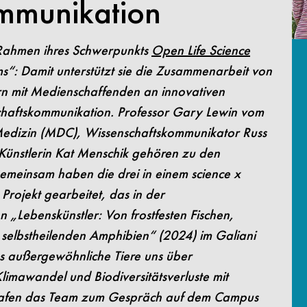
mmunikation
m Rahmen ihres Schwerpunkts
Open Life Science
s“: Damit unterstützt sie die Zusammenarbeit von
rn mit Medienschaffenden an innovativen
chaftskommunikation. Professor Gary Lewin vom
edizin (MDC), Wissenschaftskommunikator Russ
Künstlerin Kat Menschik gehören zu den
emeinsam haben die drei in einem science x
n
Projekt gearbeitet, das in der
 „Lebenskünstler: Von frostfesten Fischen,
nd selbstheilenden Amphibien“ (2024) im
Galiani
s außergewöhnliche Tiere uns über
imawandel und Biodiversitätsverluste mit
rafen das Team zum Gespräch auf
dem Campus