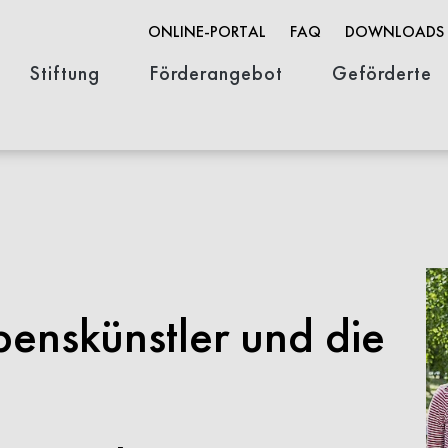
ONLINE-PORTAL
FAQ
DOWNLOADS
Stiftung
Förderangebot
Geförderte
Organisation
Stifterin & Geschichte
Stellenausschreibungen
Innovationsförderung
Wissenschaftsförderung
Open Life Science
FACES-Portra
benskünstler und die