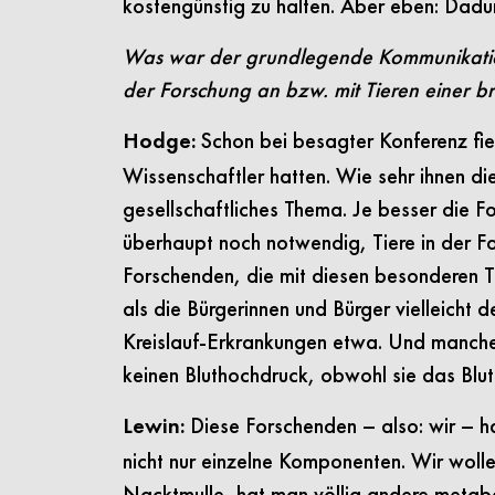
kostengünstig zu halten. Aber eben: Dadur
Was war der grundlegende Kommunikation
der Forschung an bzw. mit Tieren einer bre
Schon bei besagter Konferenz fiel
Hodge:
Wissenschaftler hatten. Wie sehr ihnen die
gesellschaftliches Thema. Je besser die Fo
überhaupt noch notwendig, Tiere in der Fo
Forschenden, die mit diesen besonderen Ti
als die Bürgerinnen und Bürger vielleicht 
Kreislauf-Erkrankungen etwa. Und manche 
keinen Bluthochdruck, obwohl sie das Blu
Diese Forschenden – also: wir – ha
Lewin:
nicht nur einzelne Komponenten. Wir woll
Nacktmulle, hat man völlig andere metabo