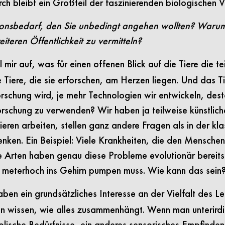
ch bleibt ein Großteil der faszinierenden biologischen 
sbedarf, den Sie unbedingt angehen wollten? Warum w
iteren Öffentlichkeit zu vermitteln?
 mir auf, was für einen offenen Blick auf die Tiere die 
 Tiere, die sie erforschen, am Herzen liegen. Und das Tie
rschung wird, je mehr Technologien wir entwickeln, desto 
rschung zu verwenden? Wir haben ja teilweise künstlich
eren arbeiten, stellen ganz andere Fragen als in der kl
denken. Ein Beispiel: Viele Krankheiten, die den Mensche
Arten haben genau diese Probleme evolutionär bereits g
t meterhoch ins Gehirn pumpen muss. Wie kann das sein
ben ein grundsätzliches Interesse an der Vielfalt des 
en wissen, wie alles zusammenhängt. Wenn man unterirdi
lische Bedürfnisse, ein anderes sensorisches Empfinde