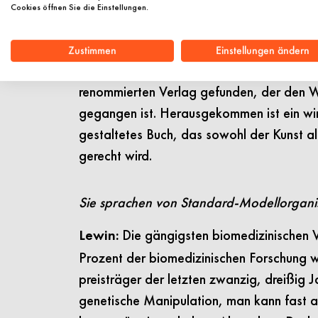
Alltag eher klassische Kommunikationsarb
Cookies öffnen Sie die Einstellungen.
schien es plötzlich möglich, auch mal ein
Und wir hatten durch das Tandem die nöt
Zustimmen
Einstellungen ändern
dem Galiani Verlag haben wir dann erfreu
renommierten Verlag gefunden, der den 
gegangen ist. Herausgekommen ist
ein wi
gestaltetes Buch, das sowohl der Kunst a
gerecht wird.
Sie sprachen von Standard-Modellorganis
Die gängigsten biomedizinischen V
Lewin:
Prozent der biomedizinischen Forschung w
preisträger der letzten zwanzig, dreißig 
genetische Manipulation, man kann fast al