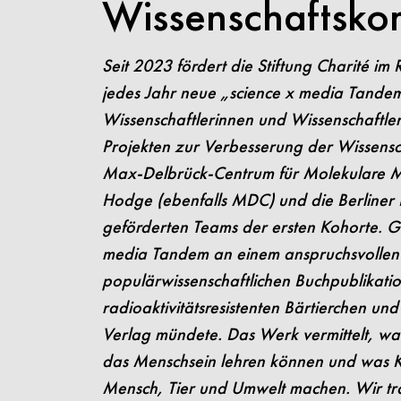
Wissenschaftsko
Seit 2023 fördert die Stiftung Charité i
jedes Jahr neue „science x media Tandem
Wissenschaftlerinnen und Wissenschaftle
Projekten zur Verbesserung der Wissens
Max-Delbrück-Centrum für Molekulare M
Hodge (ebenfalls MDC) und die Berliner 
geförderten Teams der ersten Kohorte.
G
media Tandem an einem anspruchsvolle
populärwissenschaftlichen Buchpublikation
radioaktivitätsresistenten Bärtierchen u
Verlag mündete. Das Werk vermittelt, wa
das
Menschsein lehren können und was Kl
Mensch, Tier und Umwelt machen. Wir t