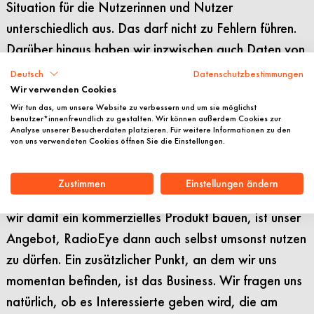
Situation für die Nutzerinnen und Nutzer
unterschiedlich aus. Das darf nicht zu Fehlern führen.
Darüber hinaus haben wir inzwischen auch Daten von
Partner-Zentren aus unter anderem Frankreich und
Deutsch
Datenschutzbestimmungen
den Vereinigten Staaten erhalten, mit denen wir
Wir verwenden Cookies
Wir tun das, um unsere Website zu verbessern und um sie möglichst
RadioEye noch besser machen können. Im Gespräch
benutzer*innenfreundlich zu gestalten. Wir können außerdem Cookies zur
Analyse unserer Besucherdaten platzieren. Für weitere Informationen zu den
mit anderen stehen wir kurz davor, Bilddaten zu
von uns verwendeten Cookies öffnen Sie die Einstellungen.
bekommen. Kommunikativ ist das nicht immer ganz
einfach. Was die Teams dann schließlich häufig
Zustimmen
Einstellungen ändern
überzeugt, ihre Daten offen mit uns zu teilen, obwohl
wir damit ein kommerzielles Produkt bauen, ist unser
Angebot, RadioEye dann auch selbst umsonst nutzen
zu dürfen. Ein zusätzlicher Punkt, an dem wir uns
momentan befinden, ist das Business. Wir fragen uns
natürlich, ob es Interessierte geben wird, die am