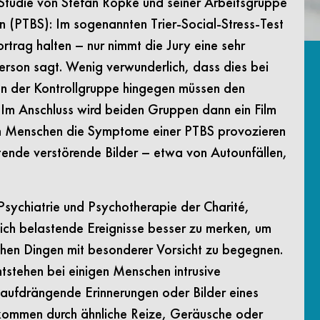
 Studie von Stefan Röpke und seiner Arbeitsgruppe
 (PTBS): Im sogenannten Trier-Social-Stress-Test
rtrag halten – nur nimmt die Jury eine sehr
erson sagt. Wenig verwunderlich, dass dies bei
en der Kontrollgruppe hingegen müssen den
n. Im Anschluss wird beiden Gruppen dann ein Film
en Menschen die Symptome einer PTBS provozieren
etende verstörende Bilder – etwa von Autounfällen,
Psychiatrie und Psychotherapie der Charité,
sich belastende Ereignisse besser zu merken, um
ichen Dingen mit besonderer Vorsicht zu begegnen.
ntstehen bei einigen Menschen intrusive
 aufdrängende Erinnerungen oder Bilder eines
kommen durch ähnliche Reize, Geräusche oder