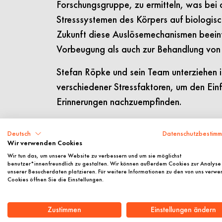
Forschungsgruppe, zu ermitteln, was bei 
Stresssystemen des Körpers auf biologisch
Zukunft diese Auslösemechanismen beeinfl
Vorbeugung als auch zur Behandlung von
Stefan Röpke und sein Team unterziehen 
verschiedener Stressfaktoren, um den Ein
Erinnerungen nachzuempfinden.
Im Experiment wurde beobachtet, wie häufi
Deutsch
Datenschutzbestim
Wir verwenden Cookies
den Versuchsgruppen Bilder der gezeigten
Wir tun das, um unsere Website zu verbessern und um sie möglichst
aufdrängten. Die Ergebnisse der Studie ze
benutzer*innenfreundlich zu gestalten. Wir können außerdem Cookies zur Analyse
unserer Besucherdaten platzieren. Für weitere Informationen zu den von uns verw
Filmausschnitte bei denjenigen Probanden
Cookies öffnen Sie die Einstellungen.
führen, deren biologische Stresssysteme z
aktiviert wurden. In Stresssituationen schü
Zustimmen
Einstellungen ändern