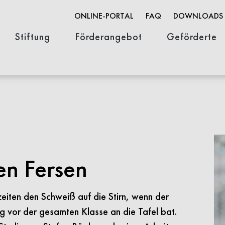
ONLINE-PORTAL
FAQ
DOWNLOADS
Stiftung
Förderangebot
Geförderte
Organisation
Stifterin & Geschichte
Stellenausschreibungen
Innovationsförderung
Wissenschaftsförderung
Open Life Science
FACES-Portra
en Fersen
zeiten den Schweiß auf die Stirn, wenn der
ng vor der gesamten Klasse an die Tafel bat.