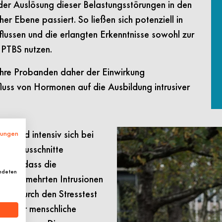
der Auslösung dieser Belastungsstörungen in den
er Ebene passiert. So ließen sich potenziell in
ussen und die erlangten Erkenntnisse sowohl zur
 PTBS nutzen.
ihre Probanden daher der Einwirkung
fluss von Hormonen auf die Ausbildung intrusiver
g und intensiv sich bei
mungen
 Filmausschnitte
igen, dass die
endeten
 zu vermehrten Intrusionen
uvor durch den Stresstest
ttet der menschliche