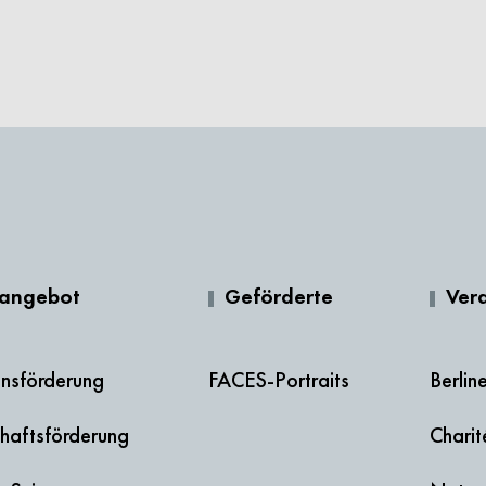
rangebot
Geförderte
Ver
onsförderung
FACES-Portraits
Berlin
haftsförderung
Chari