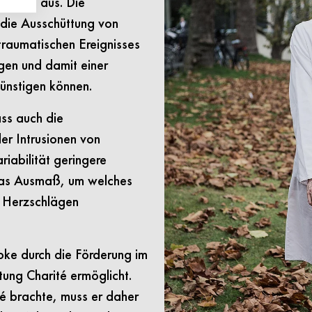
rtisol aus. Die
 die Ausschüttung von
traumatischen Ereignisses
gen und damit einer
ünstigen können.
ss auch die
er Intrusionen von
iabilität geringere
 das Ausmaß, um welches
n Herzschlägen
pke durch die Förderung im
ung Charité ermöglicht.
té brachte, muss er daher