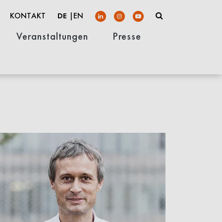
KONTAKT
EN
DE
Veranstaltungen
Presse
its
Berliner Stiftungswoche
Charité Management Lectures
Netzwerkveranstaltungen
Welcome Receptions