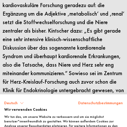
kardiovaskuläre Forschung geradezu auf: die
Ergänzung um die Adjektive ‚metabolisch‘ und ‚renal‘
setzt die Stoffwechselforschung und die Niere
zentraler als bisher. Kintscher dazu: „Es gibt gerade
eine sehr intensive klinisch-wissenschaftliche
Diskussion über das sogenannte kardiorenale
Syndrom und überhaupt kardiorenale Erkrankungen,
also die Tatsache, dass Niere und Herz sehr eng
miteinander kommunizieren.“ Sowieso sei im Zentrum
für Herz-Kreislauf-Forschung auch zuvor schon die
Klinik für Endokrinologie untergebracht gewesen, von
der man wissen müsse, dass diese einen Schwerpunkt
Deutsch
Datenschutzbestimmungen
im Bereich metabolischer Forschung hat und
Wir verwenden Cookies
beispielsweise intensiv zu Erkrankungen wie
Wir tun das, um unsere Website zu verbessern und um sie möglichst
benutzer*innenfreundlich zu gestalten. Wir können außerdem Cookies zur
Adipositas und Diabetes forscht – beides
Analyse unserer Besucherdaten platzieren. Für weitere Informationen zu den