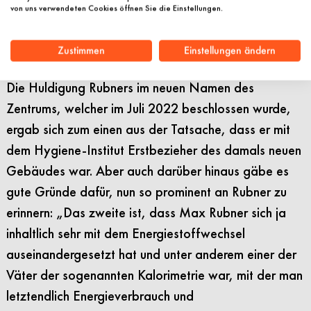
von uns verwendeten Cookies öffnen Sie die Einstellungen.
Erkrankungen, die als wesentliche Treiber für Herz-
Kreislauf-Erkrankungen bekannt sind. Deshalb mache
Zustimmen
Einstellungen ändern
der neue, umfassendere Name einfach Sinn.
Die Huldigung Rubners im neuen Namen des
Zentrums, welcher im Juli 2022 beschlossen wurde,
ergab sich zum einen aus der Tatsache, dass er mit
dem Hygiene-Institut Erstbezieher des damals neuen
Gebäudes war. Aber auch darüber hinaus gäbe es
gute Gründe dafür, nun so prominent an Rubner zu
erinnern: „Das zweite ist, dass Max Rubner sich ja
inhaltlich sehr mit dem Energiestoffwechsel
auseinandergesetzt hat und unter anderem einer der
Väter der sogenannten Kalorimetrie war, mit der man
letztendlich Energieverbrauch und