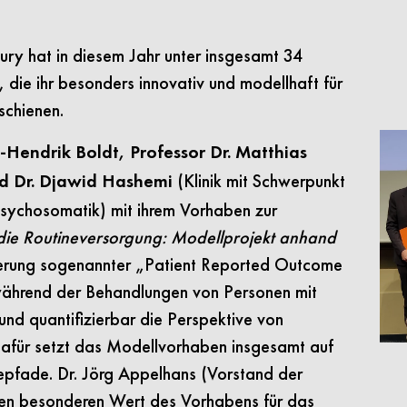
Jury hat in diesem Jahr unter insgesamt 34
 die ihr besonders innovativ und modellhaft für
rschienen.
f-Hendrik Boldt, Professor Dr. Matthias
(Klinik mit Schwerpunkt
nd Dr. Djawid Hashemi
Psychosomatik) mit ihrem Vorhaben zur
n die Routineversorgung: Modellprojekt anhand
ierung sogenannter „Patient Reported Outcome
hrend der Behandlungen von Personen mit
nd quantifizierbar die Perspektive von
Dafür setzt das Modellvorhaben insgesamt auf
piepfade. Dr. Jörg Appelhans (Vorstand der
 den besonderen Wert des Vorhabens für das