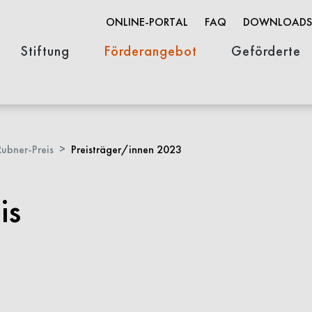
ONLINE-PORTAL
FAQ
DOWNLOADS
Stiftung
Förderangebot
Geförderte
Organisation
Stifterin & Geschichte
Stellenausschreibungen
Innovationsförderung
Wissenschaftsförderung
Open Life Science
FACES-Portra
ubner-Preis
Preisträger/innen 2023
is