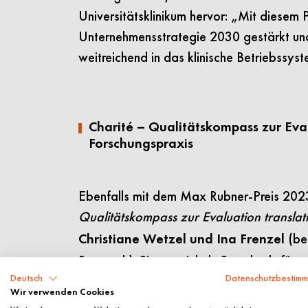
Universitätsklinikum hervor: „Mit diesem 
Unternehmensstrategie 2030 gestärkt und
weitreichend in das klinische Betriebssyste
Charité – Qualitätskompass zur Eva
Forschungspraxis
Ebenfalls mit dem Max Rubner-Preis 2023 
Qualitätskompass zur Evaluation transla
(be
Christiane Wetzel und Ina Frenzel
Research). Sie entwickeln Standards für m
Deutsch
Datenschutzbestim
Forschungspraxis und möchten diese in F
Wir verwenden Cookies
Wissen­schaft­lerinnen und Wissenschaftl