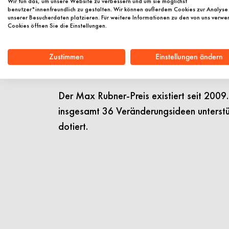
Wir tun das, um unsere Website zu verbessern und um sie möglichst
Kompasses geht es den Preisträgerinnen 
benutzer*innenfreundlich zu gestalten. Wir können außerdem Cookies zur Analyse
unserer Besucherdaten platzieren. Für weitere Informationen zu den von uns verw
Forschungsalltag neu zu bestimmen und d
Cookies öffnen Sie die Einstellungen.
Quantität und mehr Qualität von Forschung
Dr. André Lottmann (Leiter der Geschäftss
Zustimmen
Einstellungen ändern
Vergabe in Berlin den Hauptansatz der ge
Der Max Rubner-Preis existiert seit 2009. 
insgesamt 36 Veränderungsideen unterstüt
dotiert.