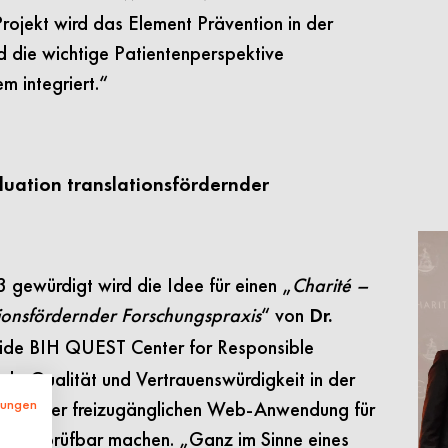
Projekt wird das Element Prävention in der
 die wichtige Patientenperspektive
m integriert.“
luation translationsfördernder
gewürdigt wird die Idee für einen „
Charité –
tionsfördernder Forschungspraxis
“ von
Dr.
ide BIH QUEST Center for Responsible
ehr Qualität und Vertrauenswürdigkeit in der
mungen
orm einer freizugänglichen Web-Anwendung für
er überprüfbar machen. „Ganz im Sinne eines