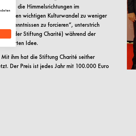
darum, die Himmelsrichtungen im
endeten
abei den wichtigen Kulturwandel zu weniger
serkenntnissen zu forcieren“, unterstrich
telle der Stiftung Charité) während der
förderten Idee.
Mit ihm hat die Stiftung Charité seither
zt. Der Preis ist jedes Jahr mit 100.000 Euro