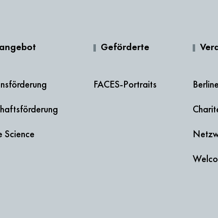
rangebot
Geförderte
Ver
onsförderung
FACES-Portraits
Berlin
haftsförderung
Chari
e Science
Netzw
Welco