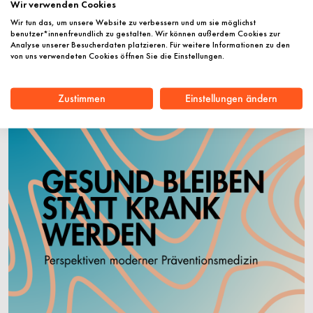
Wir verwenden Cookies
Wir tun das, um unsere Website zu verbessern und um sie möglichst
Der Eintritt ist frei.
benutzer*innenfreundlich zu gestalten. Wir können außerdem Cookies zur
Analyse unserer Besucherdaten platzieren. Für weitere Informationen zu den
Hier können Sie sich kostenlos anmelden:
von uns verwendeten Cookies öffnen Sie die Einstellungen.
https://www.eventbrite.de/e/gesund-bleiben-
Zustimmen
Einstellungen ändern
statt-krank-werden