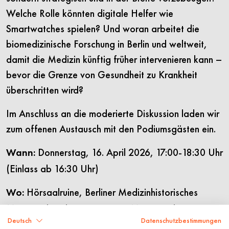
Welche Rolle könnten digitale Helfer wie
Smartwatches spielen? Und woran arbeitet die
biomedizinische Forschung in Berlin und weltweit,
damit die Medizin künftig früher intervenieren kann –
bevor die Grenze von Gesundheit zu Krankheit
überschritten wird?
Im Anschluss an die moderierte Diskussion laden wir
zum offenen Austausch mit den Podiumsgästen ein.
Donnerstag, 16. April 2026, 17:00-18:30 Uhr
Wann:
(Einlass ab 16:30 Uhr)
Hörsaalruine, Berliner Medizinhistorisches
Wo:
Museum der Charité, Campus Mitte, Virchowweg
Deutsch
Datenschutzbestimmungen
16, 10117 Berlin