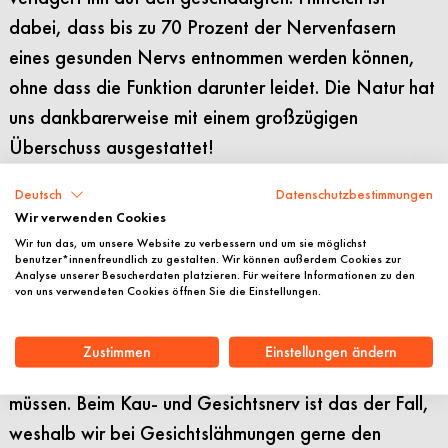
dabei, dass bis zu 70 Prozent der Nervenfasern
eines gesunden Nervs entnommen werden können,
ohne dass die Funktion darunter leidet. Die Natur hat
uns dankbarerweise mit einem großzügigen
Überschuss ausgestattet!
Entscheidend für unsere Herangehensweise als
Deutsch
Datenschutzbestimmungen
Operateure ist außerdem, wie nah zwei
Wir verwenden Cookies
Wir tun das, um unsere Website zu verbessern und um sie möglichst
Nervenfunktionen auf der Repräsentationskarte des
benutzer*innenfreundlich zu gestalten. Wir können außerdem Cookies zur
Analyse unserer Besucherdaten platzieren. Für weitere Informationen zu den
Körpers im Gehirn, dem sogenannten Homunculus,
von uns verwendeten Cookies öffnen Sie die Einstellungen.
beieinanderliegen. Je näher, desto leichter kann ein
Nerv die Funktion eines anderen übernehmen, ohne
Zustimmen
Einstellungen ändern
dass Patientinnen und Patienten groß umlernen
müssen. Beim Kau- und Gesichtsnerv ist das der Fall,
weshalb wir bei Gesichtslähmungen gerne den